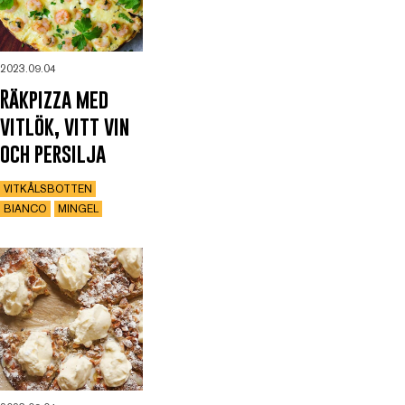
2023.09.04
Räkpizza med
vitlök, vitt vin
och persilja
VITKÅLSBOTTEN
BIANCO
MINGEL