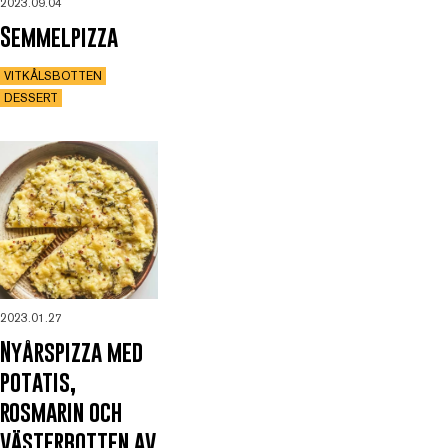
2023.09.04
Semmelpizza
VITKÅLSBOTTEN
DESSERT
2023.01.27
Nyårspizza med
potatis,
rosmarin och
västerbotten av