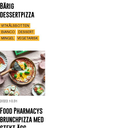
Bärig
dessertpizza
VITKÅLSBOTTEN
BIANCO
DESSERT
MINGEL
VEGETARISK
2022.10.31
Food Pharmacys
brunchpizza med
stekt ägg