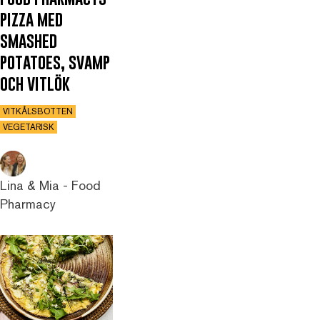
pizza med
smashed
potatoes, svamp
och vitlök
VITKÅLSBOTTEN
VEGETARISK
Lina & Mia - Food
Pharmacy