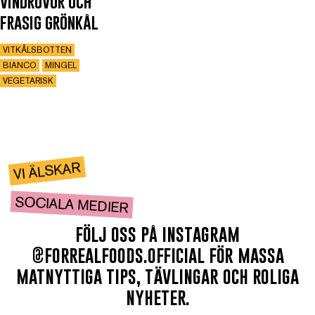
vindruvor och
frasig grönkål
VITKÅLSBOTTEN
BIANCO
MINGEL
VEGETARISK
VI ÄLSKAR
SOCIALA MEDIER
följ oss på instagram
@forrealfoods.official för massa
matnyttiga tips, tävlingar och roliga
nyheter.