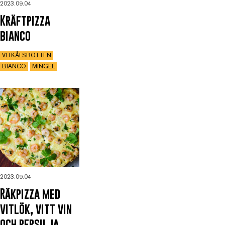
2023.09.04
Kräftpizza
bianco
VITKÅLSBOTTEN
BIANCO
MINGEL
2023.09.04
Räkpizza med
vitlök, vitt vin
och persilja