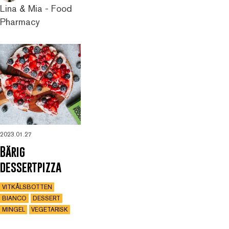
Lina & Mia - Food
Pharmacy
2023.01.27
Bärig
dessertpizza
VITKÅLSBOTTEN
BIANCO
DESSERT
MINGEL
VEGETARISK