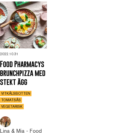
2022.10.31
Food Pharmacys
brunchpizza med
stekt ägg
VITKÅLSBOTTEN
TOMATSÅS
VEGETARISK
Lina & Mia - Food