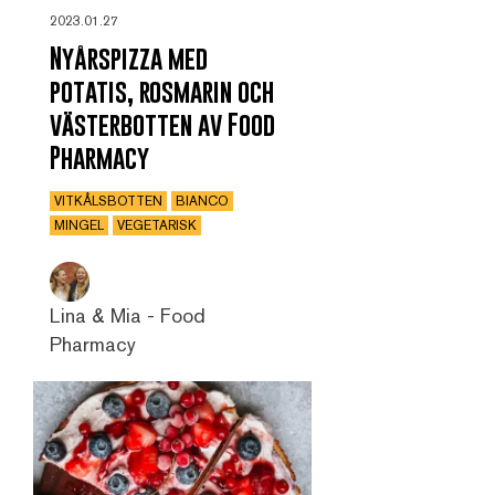
2023.01.27
Nyårspizza med
potatis, rosmarin och
västerbotten av Food
Pharmacy
VITKÅLSBOTTEN
BIANCO
MINGEL
VEGETARISK
Lina & Mia - Food
Pharmacy