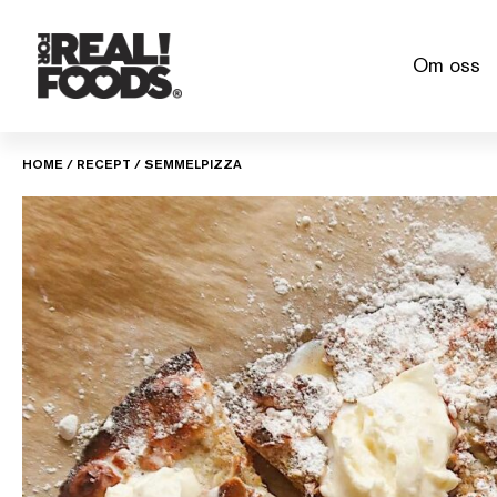
Skip
to
Om oss
content
HOME
/
RECEPT
/
SEMMELPIZZA