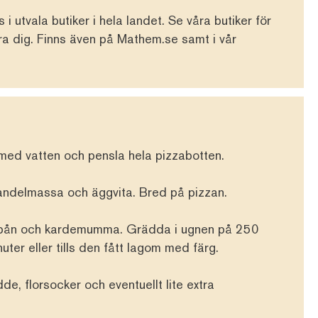
 i utvala butiker i hela landet. Se
våra butiker
för
ära dig. Finns även på
Mathem.se
samt i vår
med vatten och pensla hela pizzabotten.
andelmassa och äggvita. Bred på pizzan.
spån och kardemumma. Grädda i ugnen på 250
nuter eller tills den fått lagom med färg.
e, florsocker och eventuellt lite extra