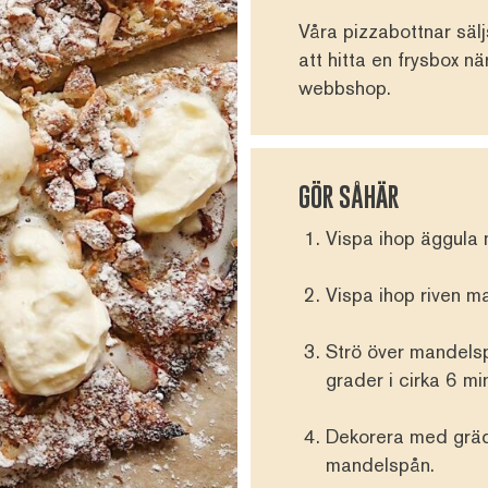
Våra pizzabottnar säljs
att hitta en frysbox n
webbshop
.
GÖR SÅHÄR
Vispa ihop äggula 
Vispa ihop riven m
Strö över mandel
grader i cirka 6 mi
Dekorera med grädd
mandelspån.