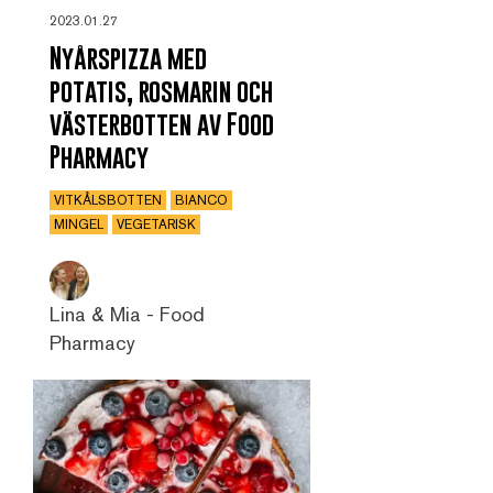
2023.01.27
Nyårspizza med
potatis, rosmarin och
västerbotten av Food
Pharmacy
VITKÅLSBOTTEN
BIANCO
MINGEL
VEGETARISK
Lina & Mia - Food
Pharmacy