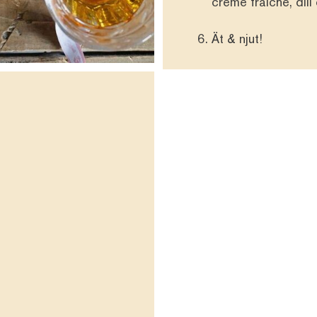
creme fraiche, dill 
Ät & njut!