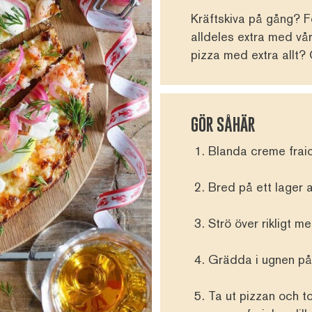
Kräftskiva på gång? Fö
alldeles extra med vår
pizza med extra allt? 
GÖR SÅHÄR
Blanda creme fraic
Bred på ett lager 
Strö över rikligt m
Grädda i ugnen på 
Ta ut pizzan och to