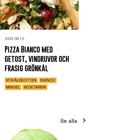
2022.08.10
Pizza Bianco med
getost, vindruvor och
frasig grönkål
VITKÅLSBOTTEN
BIANCO
MINGEL
VEGETARISK
Se alla