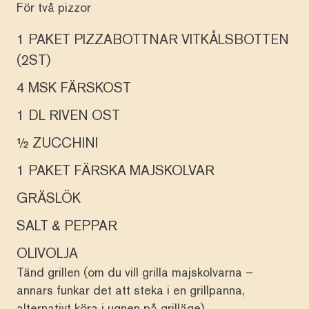
För två pizzor
1 PAKET PIZZABOTTNAR VITKÅLSBOTTEN
(2ST)
4 MSK FÄRSKOST
1 DL RIVEN OST
½ ZUCCHINI
1 PAKET FÄRSKA MAJSKOLVAR
GRÄSLÖK
SALT & PEPPAR
OLIVOLJA
Tänd grillen (om du vill grilla majskolvarna –
annars funkar det att steka i en grillpanna,
alternativt köra i ugnen på grilläge).