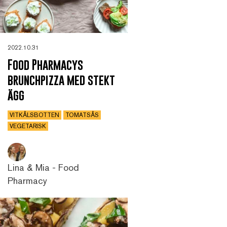
2022.10.31
Food Pharmacys
brunchpizza med stekt
ägg
VITKÅLSBOTTEN
TOMATSÅS
VEGETARISK
Lina & Mia - Food
Pharmacy