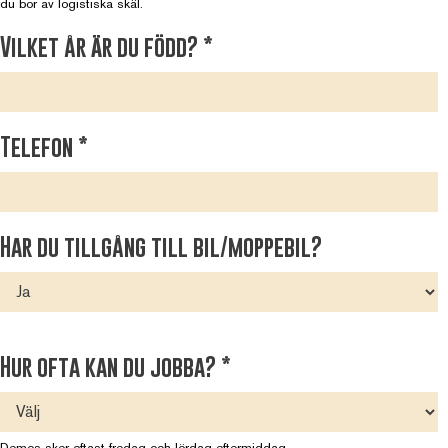
du bor av logistiska skäl.
Vilket år är du född?
*
Telefon
*
Har du tillgång till bil/moppebil?
Hur ofta kan du jobba?
*
Demos sker oftast fredag och lördag eftermiddag