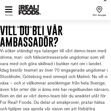
Siirry
sisältöön
Valikko
Etsi kauppa
VILL DU BLI VÅR
HOME
/
ANSÖKAN DEMO
AMBASSADÖR?
Vi söker ständigt nya talanger till vårt demo‑team med
drivna, mat- och hälsointresserade ungdomar som vill
vara med och göra skillnad i butiker runt om i landet.
Idag består teamet av över 70 engagerade ungdomar i
Stockholm, Göteborg med omnejd och Malmö. Nu vill vi
växa – och vi välkomnar ansökningar från hela Sverige,
även från orter där vi ännu inte har regelbunden närvaro.
Som en del av vårt demo‑team blir du ansiktet utåt för
For Real! Foods. Du delar ut smakprover, pratar hälsa
och hjälper oss sprida vår vision om att förbättra