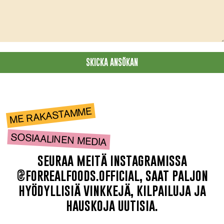
SKICKA ANSÖKAN
ME RAKASTAMME
SOSIAALINEN MEDIA
seuraa meitä instagramissa
@forrealfoods.official, saat paljon
hyödyllisiä vinkkejä, kilpailuja ja
hauskoja uutisia.