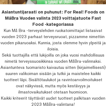
Asiantuntijaraati on puhunut: For Real! Foods on
MåBra Vuoden valinta 2023 voittajatuote Fast
Food -kategoriassa
Kun Må Bra -terveyslehden ruokatoimittajat listasivat
vuoden 2023 parhaat terveysruoat, pizzamme nimettiin
vuoden pikaruoaksi. Kunnia, josta olemme hyvin ylpeitä ja
iloisia.
Sekä tuottajilla että lukijoilla on joka vuosi mahdollisuus
nimetä terveyssuosikkinsa vuoden MåBra-valinnaksi.
Asiantunteva tuomaristo kaivautuu sitten (kirjaimellisesti)
suuren valikoiman sisään ja tutkii ja maistelee kaikki
tuotteet läpi. Sisältötaulukot ja ravintoarvoilmoitukset
ovat näkyvissä, mutta myös kestävyys ja
ilmastovaikutukset otetaan huomioon.
Kaikki kriteerit täyttävät uudet tuotteet palkitaan vuoden
2023 MåBra-valintana!