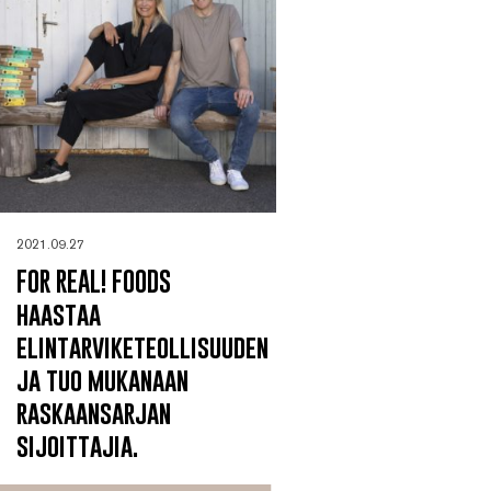
2021.09.27
FOR REAL! FOODS
haastaa
elintarviketeollisuuden
ja tuo mukanaan
raskaansarjan
sijoittajia.