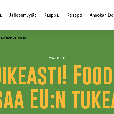
ä
Jälleenmyyjät
Kauppa
Resepti
Ansökan De
A EU-RAHOITUSTA
2025.03.06
ikeasti! Foo
saa EU:n tuke