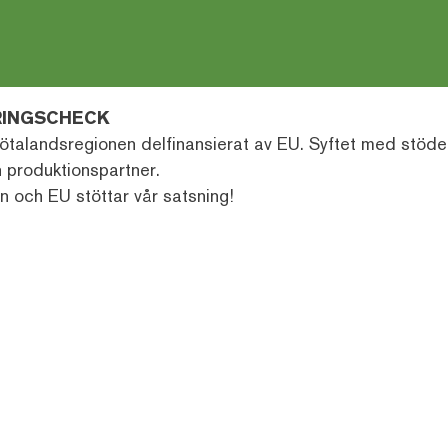
ERINGSCHECK
a Götalandsregionen delfinansierat av EU. Syftet med stö
 produktionspartner.
n och EU stöttar vår satsning!