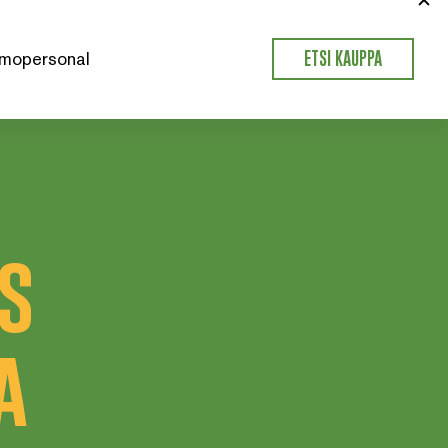
mopersonal
ETSI KAUPPA
ds
a