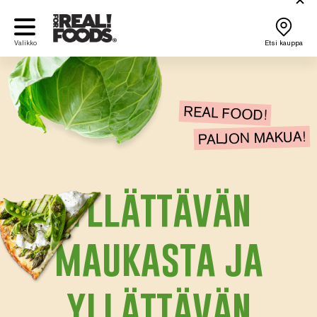
Siirry
sisältöön
Valikko
Etsi kauppa
REAL FOOD!
PALJON MAKUA!
yllättävän
maukasta ja
yllättävän