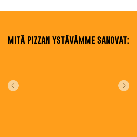
mitä pizzan ystävämme sanovat:
Gluteeniyliherkkänä pizzan ystävänä, jolla on erittäin
korkeat vaatimukset ainesosien suhteen, tämä on
optimaalinen pizzani. Maukas, ravinteikas,
proteiinipitoinen, oikea juttu. Mitä ei voisi olla
rakastamatta?
Johannes Cullberg