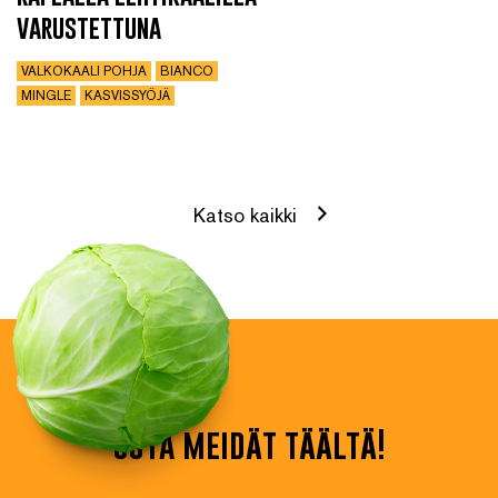
varustettuna
VALKOKAALI POHJA
BIANCO
MINGLE
KASVISSYÖJÄ
Katso kaikki
osta meidät täältä!