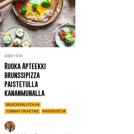
2022.10.31
Ruoka Apteekki
brunssipizza
paistetulla
kananmunalla
VALKOKAALI POHJA
TOMAATTIKASTIKE
KASVISSYÖJÄ