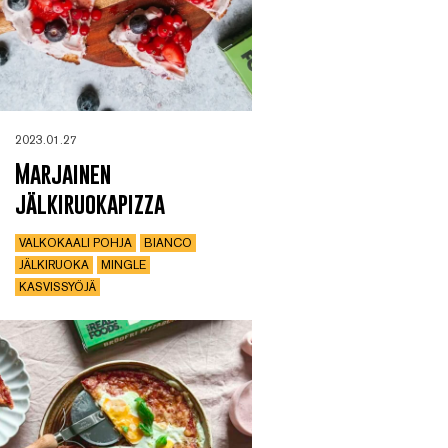
2023.01.27
Marjainen
jälkiruokapizza
VALKOKAALI POHJA
BIANCO
JÄLKIRUOKA
MINGLE
KASVISSYÖJÄ