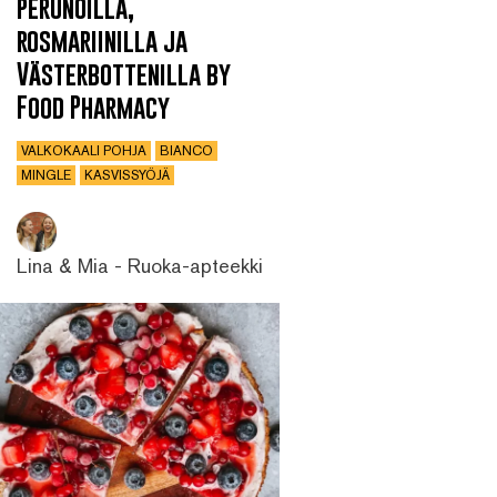
perunoilla,
rosmariinilla ja
Västerbottenilla by
Food Pharmacy
VALKOKAALI POHJA
BIANCO
MINGLE
KASVISSYÖJÄ
Lina & Mia - Ruoka-apteekki