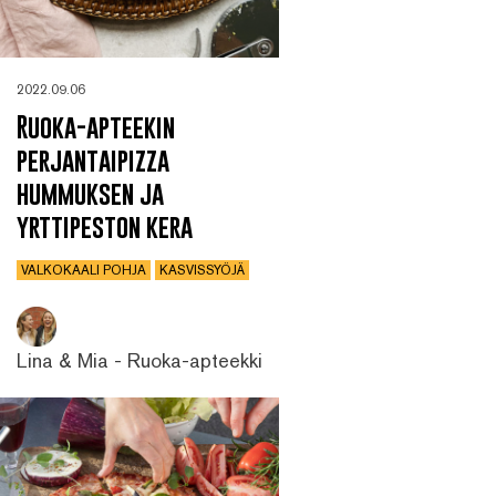
2022.09.06
Ruoka-apteekin
perjantaipizza
hummuksen ja
yrttipeston kera
VALKOKAALI POHJA
KASVISSYÖJÄ
Lina & Mia - Ruoka-apteekki