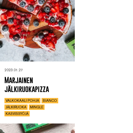
2023.01.27
Marjainen
jälkiruokapizza
VALKOKAALI POHJA
BIANCO
JÄLKIRUOKA
MINGLE
KASVISSYÖJÄ