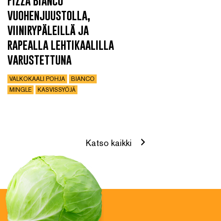
Pizza Bianco
vuohenjuustolla,
viinirypäleillä ja
rapealla lehtikaalilla
varustettuna
VALKOKAALI POHJA
BIANCO
MINGLE
KASVISSYÖJÄ
Katso kaikki