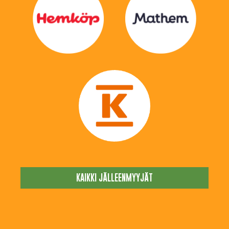
KAIKKI JÄLLEENMYYJÄT