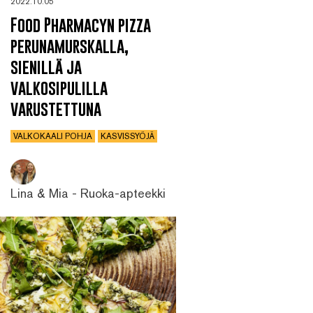
2022.10.05
Food Pharmacyn pizza
perunamurskalla,
sienillä ja
valkosipulilla
varustettuna
VALKOKAALI POHJA
KASVISSYÖJÄ
Lina & Mia - Ruoka-apteekki