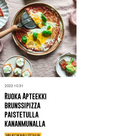
2022.10.31
Ruoka Apteekki
brunssipizza
paistetulla
kananmunalla
VALKOKAALI POHJA