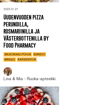
2023.01.27
Uudenvuoden pizza
perunoilla,
rosmariinilla ja
Västerbottenilla by
Food Pharmacy
VALKOKAALI POHJA
BIANCO
MINGLE
KASVISSYÖJÄ
Lina & Mia - Ruoka-apteekki