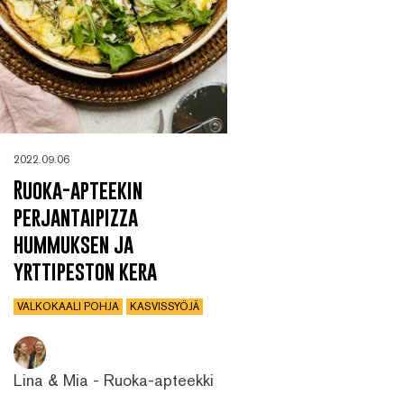
2022.09.06
Ruoka-apteekin
perjantaipizza
hummuksen ja
yrttipeston kera
VALKOKAALI POHJA
KASVISSYÖJÄ
Lina & Mia - Ruoka-apteekki