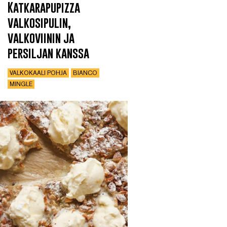
Katkarapupizza
valkosipulin,
valkoviinin ja
persiljan kanssa
VALKOKAALI POHJA
BIANCO
MINGLE