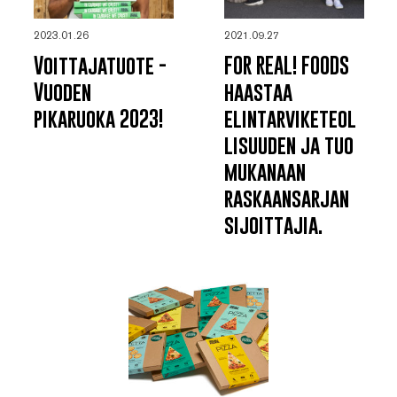
2023.01.26
2021.09.27
Voittajatuote -
FOR REAL! FOODS
Vuoden
haastaa
pikaruoka 2023!
elintarviketeol
lisuuden ja tuo
mukanaan
raskaansarjan
sijoittajia.