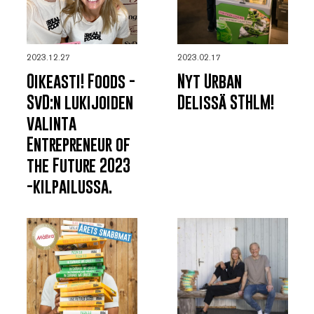
2023.12.27
2023.02.17
Oikeasti! Foods -
Nyt Urban
SvD:n lukijoiden
Delissä STHLM!
valinta
Entrepreneur of
the Future 2023
-kilpailussa.