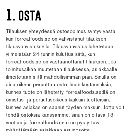
1. osta
Tilauksen yhteydessä ostosopimus syntyy vasta,
kun forrealfoods.se on vahvistanut tilauksen
tilausvahvistuksella. Tilausvahvistus lähetetään
viimeistään 24 tunnin kuluttua siitä, kun
forrealfoods.se on vastaanottanut tilauksen. Jos
toimitusaikaa muutetaan tilauksessa, asiakkaalle
ilmoitetaan siitä mahdollisimman pian. Sinulla on
aina oikeus peruuttaa osto ilman kustannuksia,
kunnes tuote on lähetetty. forrealfoods.se:llä on
omistus- ja peruutusoikeus kaikkiin tuotteisiin,
kunnes asiakas on saanut täyden maksun. Jotta voit
tehdä ostoksia kanssamme, sinun on oltava 18-
vuotias ja forrealfoods.se:n on pystyttävä
määrittämään asiakkaan asuinosoite.