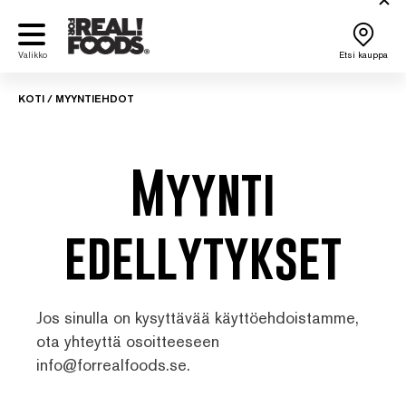
Siirry
sisältöön
Valikko
Etsi kauppa
KOTI
/
MYYNTIEHDOT
Myynti
edellytykset
Jos sinulla on kysyttävää käyttöehdoistamme,
ota yhteyttä osoitteeseen
info@forrealfoods.se
.