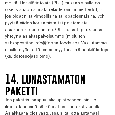
meiltä. Henkilötietolain (PUL) mukaan sinulla on
oikeus saada sinusta rekisteröimämme tiedot, ja
jos pidät niitä virheellisinä tai epäolennaisina, voit
pyytää niiden korjaamista tai poistamista
asiakasrekisteristämme. Ota tässä tapauksessa
yhteyttä asiakaspalveluumme (mieluiten
sähköpostitse info@forrealfoods.se). Vakuutamme
sinulle myös, että emme myy tai siirrä henkilötietoja
(ks. tietosuojaseloste).
14. lunastamaton
paketti
Jos pakettisi saapuu jakelupisteeseen, sinulle
ilmoitetaan siitä sähköpostitse tai tekstiviestillä.
Asiakkaana olet vastuussa siitä, että antamasi