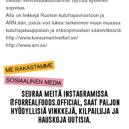
meidät velvollisuuksistamme täyttää kyseinen
sopimus.
Alla on linkkejä Ruotsin kuluttajavirastoon ja
ARN:ään, joista voit lukea tarkemmin muun muassa
kuluttajakauppalain ja etäsopimuslain säännöksistä.
http://www.konsumentverket.se/
http://www.arn.se/
ME RAKASTAMME
SOSIAALINEN MEDIA
seuraa meitä instagramissa
@forrealfoods.official, saat paljon
hyödyllisiä vinkkejä, kilpailuja ja
hauskoja uutisia.