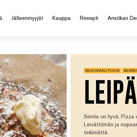
ä
Jälleenmyyjät
Kauppa
Resepti
Ansökan De
VALKOKAALI POHJA
JÄLKIR
LEIPÄ
Semla on hyvä. Pizza on
Leivättömän ja nopea
tinkimättä.