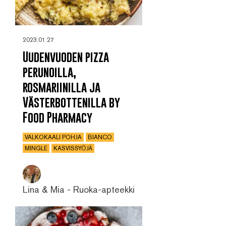
2023.01.27
Uudenvuoden pizza
perunoilla,
rosmariinilla ja
Västerbottenilla by
Food Pharmacy
VALKOKAALI POHJA
BIANCO
MINGLE
KASVISSYÖJÄ
Lina & Mia - Ruoka-apteekki