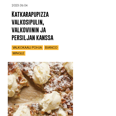
2023.09.04
Katkarapupizza
valkosipulin,
valkoviinin ja
persiljan kanssa
VALKOKAALI POHJA
BIANCO
MINGLE