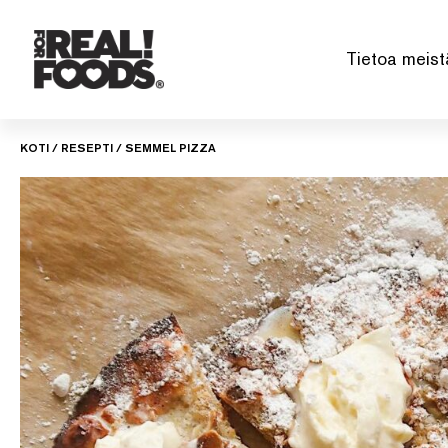
Siirry
sisältöön
Tietoa meist
KOTI
/
RESEPTI
/
SEMMEL PIZZA