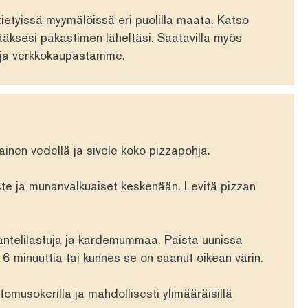
ietyissä myymälöissä eri puolilla maata. Katso
ääksesi pakastimen läheltäsi. Saatavilla myös
ja
verkkokaupastamme
.
inen vedellä ja sivele koko pizzapohja.
te ja munanvalkuaiset keskenään. Levitä pizzan
antelilastuja ja kardemummaa. Paista uunissa
6 minuuttia tai kunnes se on saanut oikean värin.
 tomusokerilla ja mahdollisesti ylimääräisillä