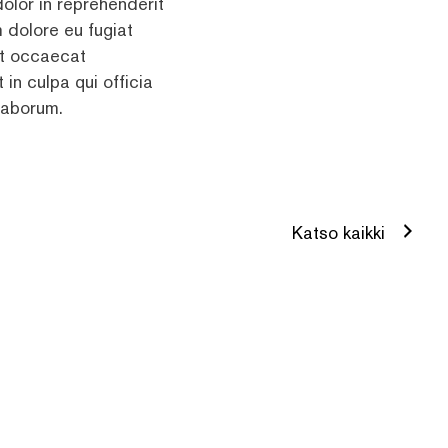
dolor in reprehenderit
m dolore eu fugiat
int occaecat
 in culpa qui officia
 laborum.
Katso kaikki