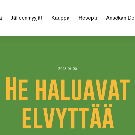
ä
Jälleenmyyjät
Kauppa
Resepti
Ansökan De
2023.01.09
He haluavat
elvyttää