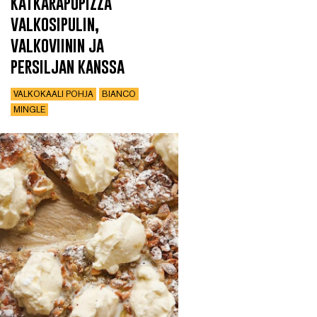
Katkarapupizza
valkosipulin,
valkoviinin ja
persiljan kanssa
VALKOKAALI POHJA
BIANCO
MINGLE