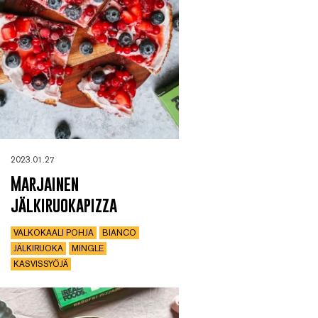
2023.01.27
Marjainen
jälkiruokapizza
VALKOKAALI POHJA
BIANCO
JÄLKIRUOKA
MINGLE
KASVISSYÖJÄ