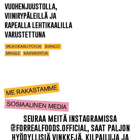
vuohenjuustolla,
viinirypäleillä ja
rapealla lehtikaalilla
varustettuna
VALKOKAALI POHJA
BIANCO
MINGLE
KASVISSYÖJÄ
ME RAKASTAMME
SOSIAALINEN MEDIA
seuraa meitä instagramissa
@forrealfoods.official, saat paljon
hyödyllisiä vinkkejä, kilpailuja ja