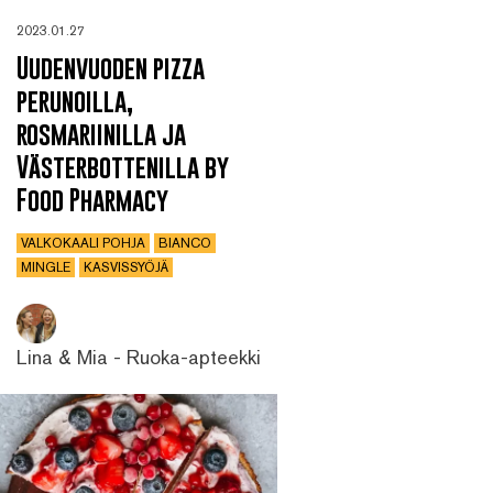
2023.01.27
Uudenvuoden pizza
perunoilla,
rosmariinilla ja
Västerbottenilla by
Food Pharmacy
VALKOKAALI POHJA
BIANCO
MINGLE
KASVISSYÖJÄ
Lina & Mia - Ruoka-apteekki