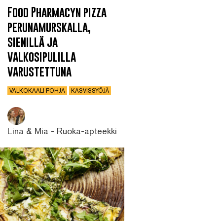
Food Pharmacyn pizza
perunamurskalla,
sienillä ja
valkosipulilla
varustettuna
VALKOKAALI POHJA
KASVISSYÖJÄ
Lina & Mia - Ruoka-apteekki