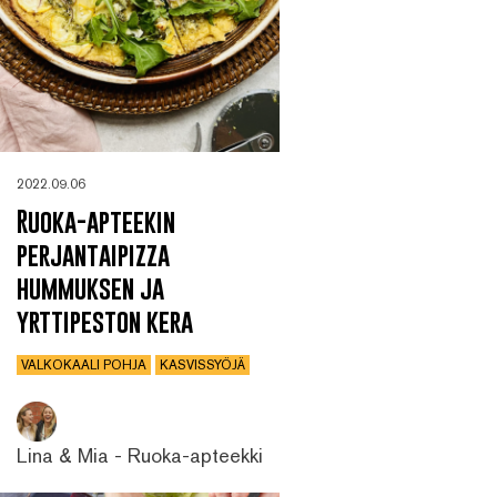
2022.09.06
Ruoka-apteekin
perjantaipizza
hummuksen ja
yrttipeston kera
VALKOKAALI POHJA
KASVISSYÖJÄ
Lina & Mia - Ruoka-apteekki