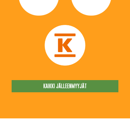
KAIKKI JÄLLEENMYYJÄT