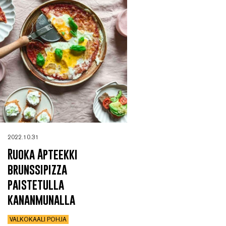
2022.10.31
Ruoka Apteekki
brunssipizza
paistetulla
kananmunalla
VALKOKAALI POHJA