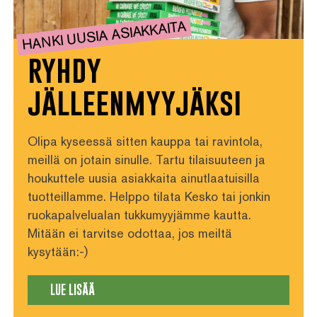
HANKI UUSIA ASIAKKAITA
ryhdy
jälleenmyyjäksi
Olipa kyseessä sitten kauppa tai ravintola,
meillä on jotain sinulle. Tartu tilaisuuteen ja
houkuttele uusia asiakkaita ainutlaatuisilla
tuotteillamme. Helppo tilata Kesko tai jonkin
ruokapalvelualan tukkumyyjämme kautta.
Mitään ei tarvitse odottaa, jos meiltä
kysytään:-)
LUE LISÄÄ