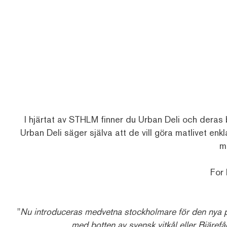
I hjärtat av STHLM finner du
Urban
Deli
och deras bu
Urban
Deli
säger själva att de vill göra matlivet en
m
For 
"
Nu introduceras medvetna stockholmare för den nya piz
med botten av svensk vitkål eller Bjäref