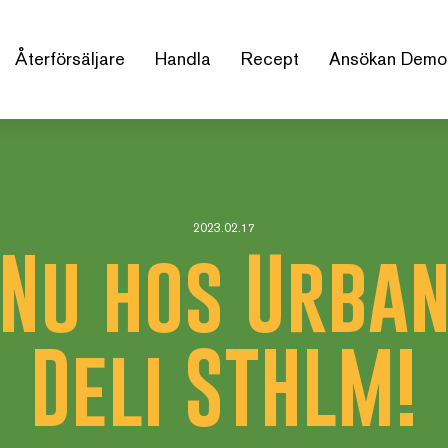
Återförsäljare
Handla
Recept
Ansökan Demo
2023.02.17
Nu hos Urba
Deli STHLM!