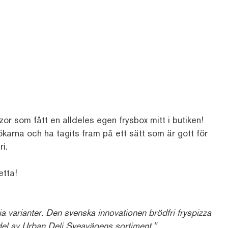
or som fått en alldeles egen frysbox mitt i butiken!
ökarna och ha tagits fram på ett sätt som är gott för
i.
etta!
a varianter. Den svenska innovationen brödfri fryspizza
del av
Urban
Deli
Sveavägens sortiment."