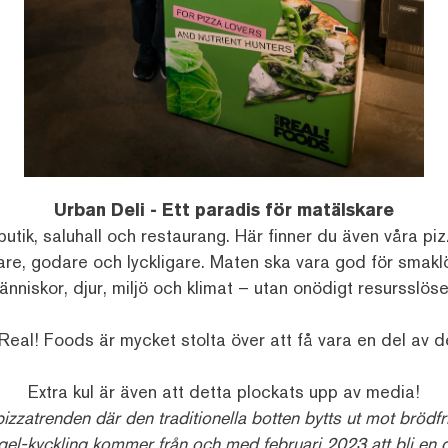
Urban Deli - Ett paradis för matälskare
tik, saluhall och restaurang. Här finner du även våra pizz
klare, godare och lyckligare. Maten ska vara god för smakl
änniskor, djur, miljö och klimat – utan onödigt resursslöser
Real! Foods är mycket stolta över att få vara en del av d
Extra kul är även att detta plockats upp av media!
zatrenden där den traditionella botten bytts ut mot brödfri
ågel-kyckling kommer från och med februari 2023 att bli en 