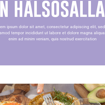
n hälsosall
em ipsum dolor sit amet, consectetur adipiscing elit, se
smod tempor incididunt ut labore et dolore magna aliqua
enim ad minim veniam, quis nostrud exercitation