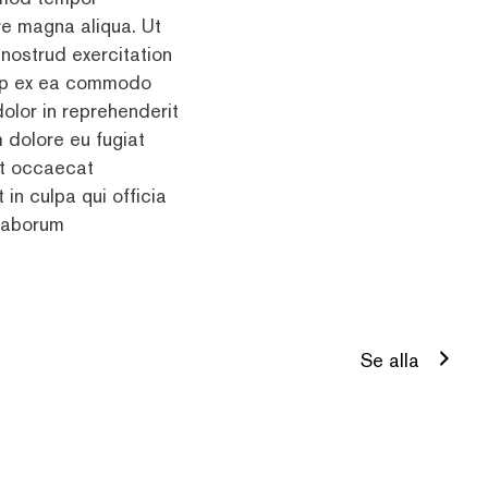
ore magna aliqua. Ut
nostrud exercitation
quip ex ea commodo
dolor in reprehenderit
m dolore eu fugiat
int occaecat
 in culpa qui officia
 laborum
Se alla