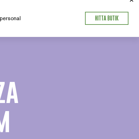
personal
HITTA BUTIK
za
m