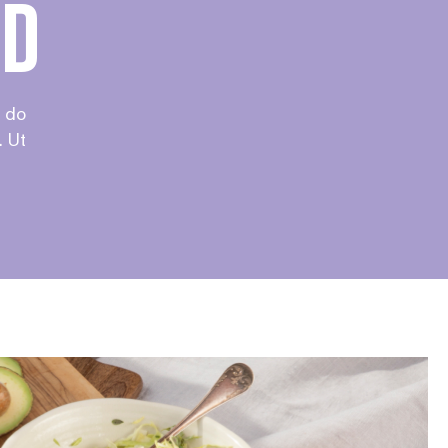
ad
d do
. Ut