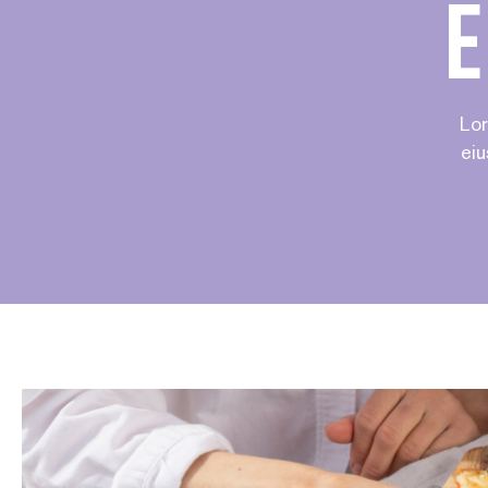
e
Lor
eiu