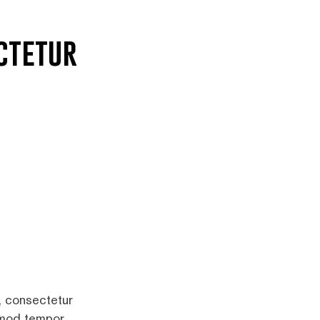
ctetur
, consectetur
usmod tempor