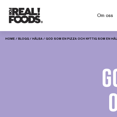
Skip
to
Om oss
content
HOME
/
BLOGG
/
HÄLSA
/
GOD SOM EN PIZZA OCH NYTTIG SOM EN HÄ
g