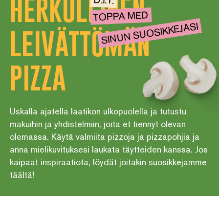
HERKULLINEN
D.I.Y.
TOPPA MED
SINUN SUOSIKKEJASI
LEIVÄTTÖMÄN
PIZZA
Uskalla ajatella laatikon ulkopuolella ja tutustu
makuihin ja yhdistelmiin, joita et tiennyt olevan
olemassa. Käytä valmiita pizzoja ja pizzapohjia ja
anna mielikuvituksesi laukata täytteiden kanssa. Jos
kaipaat inspiraatiota, löydät joitakin suosikkejamme
täältä!