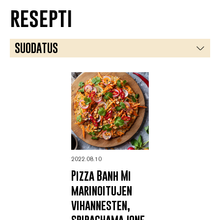
resepti
SUODATUS
AASIALAINEN
BIANCO
JÄLKIRUOKA
MINGLE
TOMAATTIKASTIKE
2022.08.10
KASVISSYÖJÄ
Pizza Banh Mi
marinoitujen
vihannesten,
srirachamajone