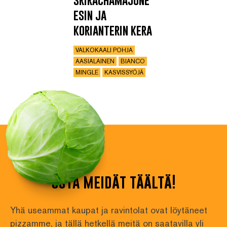
esin ja
korianterin kera
VALKOKAALI POHJA
AASIALAINEN
BIANCO
MINGLE
KASVISSYÖJÄ
osta meidät täältä!
Yhä useammat kaupat ja ravintolat ovat löytäneet 
pizzamme, ja tällä hetkellä meitä on saatavilla yli