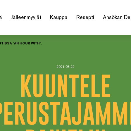
ä
Jälleenmyyjät
Kauppa
Resepti
Ansökan De
ISSA "AN HOUR WITH".
2021.03.25
KUUNTELE
PERUSTAJAMM