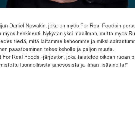
ilijan Daniel Nowakin, joka on myös For Real Foodsin peru
tta myös henkisesti. Nykyään yksi maailman, mutta myös Ru
 edes tiedä, mitä laitamme kehoomme ja miksi sairastum
inen paastoaminen tekee keholle ja paljon muuta.
at For Real Foods -järjestön, joka taistelee oikean ruoan 
istettu luonnollisista ainesosista ja ilman lisäaineita!"