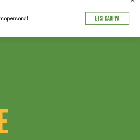
mopersonal
ETSI KAUPPA
E