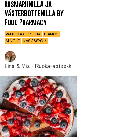
rosmariinilla ja
Västerbottenilla by
Food Pharmacy
VALKOKAALI POHJA
BIANCO
MINGLE
KASVISSYÖJÄ
Lina & Mia - Ruoka-apteekki