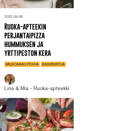
2022.09.06
Ruoka-apteekin
perjantaipizza
hummuksen ja
yrttipeston kera
VALKOKAALI POHJA
KASVISSYÖJÄ
Lina & Mia - Ruoka-apteekki