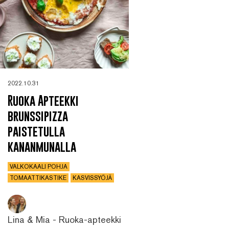
2022.10.31
Ruoka Apteekki
brunssipizza
paistetulla
kananmunalla
VALKOKAALI POHJA
TOMAATTIKASTIKE
KASVISSYÖJÄ
Lina & Mia - Ruoka-apteekki