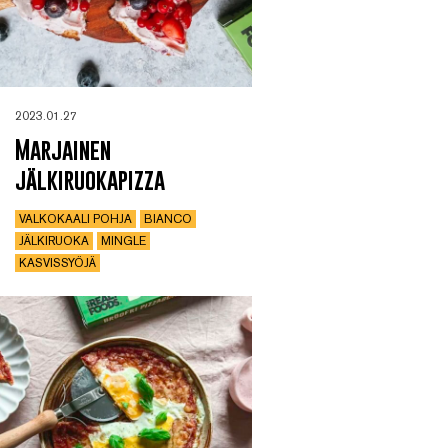
2023.01.27
Marjainen
jälkiruokapizza
VALKOKAALI POHJA
BIANCO
JÄLKIRUOKA
MINGLE
KASVISSYÖJÄ