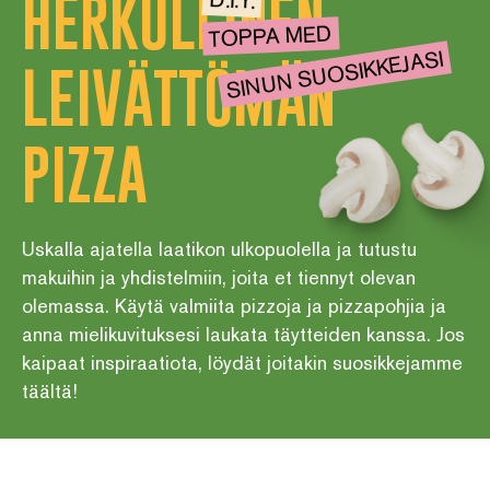
HERKULLINEN
D.I.Y.
TOPPA MED
SINUN SUOSIKKEJASI
LEIVÄTTÖMÄN
PIZZA
Uskalla ajatella laatikon ulkopuolella ja tutustu
makuihin ja yhdistelmiin, joita et tiennyt olevan
olemassa. Käytä valmiita pizzoja ja pizzapohjia ja
anna mielikuvituksesi laukata täytteiden kanssa. Jos
kaipaat inspiraatiota, löydät joitakin suosikkejamme
täältä!