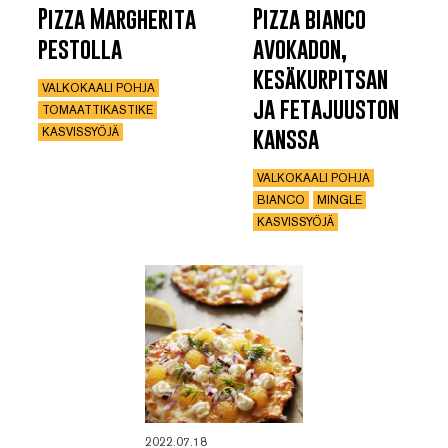
Pizza Margherita
Pizza bianco
pestolla
avokadon,
kesäkurpitsan
VALKOKAALI POHJA
ja fetajuuston
TOMAATTIKASTIKE
kanssa
KASVISSYÖJÄ
VALKOKAALI POHJA
BIANCO
MINGLE
KASVISSYÖJÄ
2022.07.18