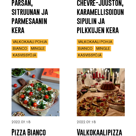
parsan,
chèvre-juuston,
sitruunan ja
karamellisoidun
parmesaanin
sipulin ja
kera
pilkkujen kera
VALKOKAALI POHJA
VALKOKAALI POHJA
BIANCO
MINGLE
BIANCO
MINGLE
KASVISSYÖJÄ
KASVISSYÖJÄ
2022.07.18
2022.07.18
Pizza Bianco
Valkokaalipizza