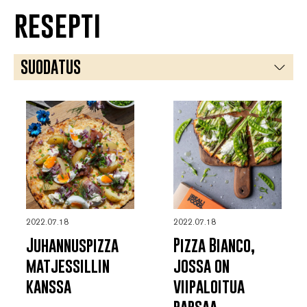
resepti
SUODATUS
AASIALAINEN
BIANCO
JÄLKIRUOKA
MINGLE
TOMAATTIKASTIKE
2022.07.18
2022.07.18
KASVISSYÖJÄ
Juhannuspizza
Pizza Bianco,
matjessillin
jossa on
kanssa
viipaloitua
parsaa,