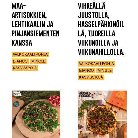
maa-
vihreällä
artisokkien,
juustolla,
lehtikaalin ja
hasselpähkinöil
pinjansiementen
lä, tuoreilla
kanssa
viikunoilla ja
viikunahillolla.
VALKOKAALI POHJA
BIANCO
MINGLE
VALKOKAALI POHJA
KASVISSYÖJÄ
BIANCO
MINGLE
KASVISSYÖJÄ