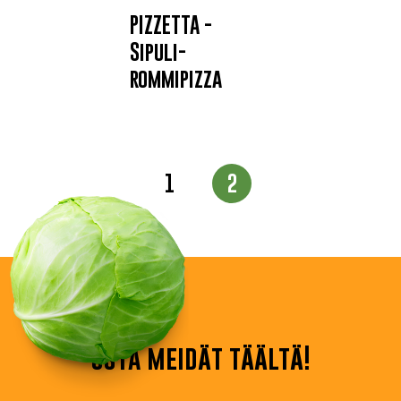
PIZZETTA -
Sipuli-
rommipizza
Viestien
1
2
sivunumerointi
osta meidät täältä!