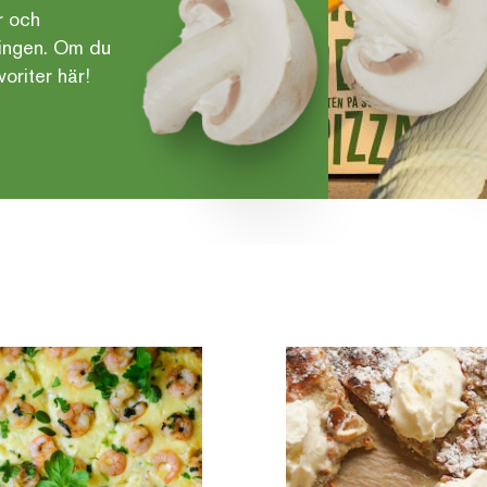
r och
pingen. Om du
oriter här!