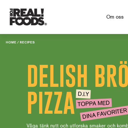
Skip
to
Om oss
content
HOME
/
RECIPES
DELISH BR
PIZZA
D.I.Y
TOPPA MED
DINA FAVORITER
Våga tänk nytt och utforska smaker och komb