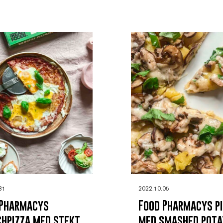
31
2022.10.05
 Pharmacys
Food Pharmacys p
hpizza med stekt
med smashed pota