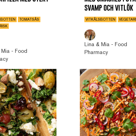
svamp och vitlök
SBOTTEN
TOMATSÅS
VITKÅLSBOTTEN
VEGETAR
RISK
Lina & Mia - Food
 Mia - Food
Pharmacy
acy