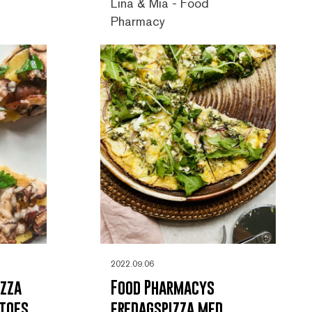
Lina & Mia - Food
Pharmacy
2022.09.06
izza
Food Pharmacys
toes,
fredagspizza med