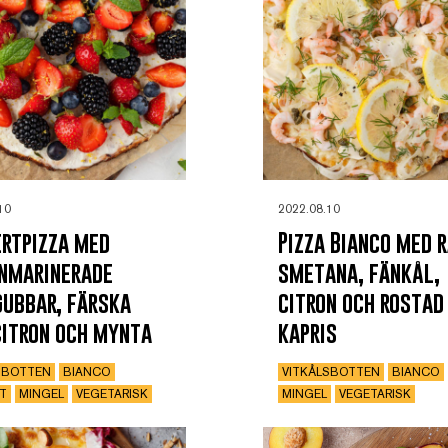
10
2022.08.10
rtpizza med
Pizza Bianco med r
nmarinerade
smetana, fänkål,
ubbar, färska
citron och rostad
citron och mynta
kapris
SBOTTEN
BIANCO
VITKÅLSBOTTEN
BIANCO
T
MINGEL
VEGETARISK
MINGEL
VEGETARISK