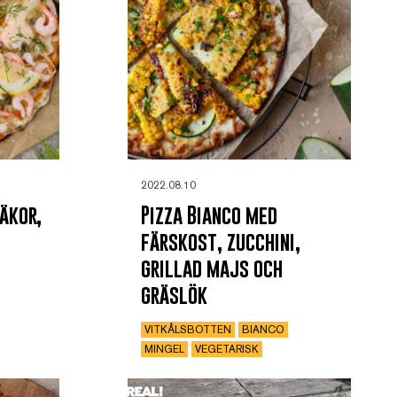
2022.08.10
äkor,
Pizza Bianco med
färskost, zucchini,
grillad majs och
gräslök
VITKÅLSBOTTEN
BIANCO
MINGEL
VEGETARISK