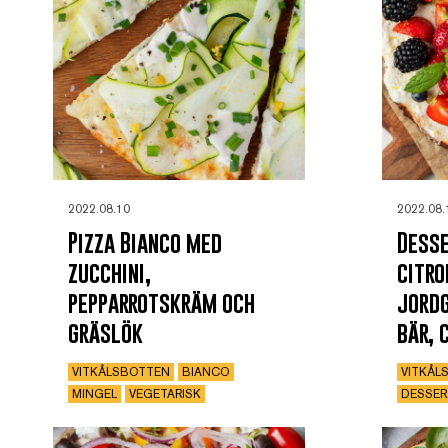
2022.08.10
2022.08.
Pizza Bianco med
Desse
zucchini,
citro
pepparrotskräm och
jordg
gräslök
bär, 
VITKÅLSBOTTEN
BIANCO
VITKÅL
MINGEL
VEGETARISK
DESSER