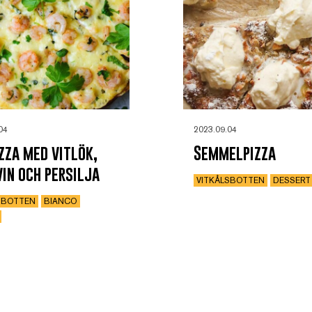
04
2023.09.04
zza med vitlök,
Semmelpizza
vin och persilja
VITKÅLSBOTTEN
DESSERT
SBOTTEN
BIANCO