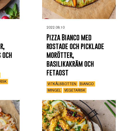
2022.08.10
Pizza Bianco med
r,
rostade och picklade
 och
morötter,
basilikakräm och
fetaost
RISK
VITKÅLSBOTTEN
BIANCO
MINGEL
VEGETARISK